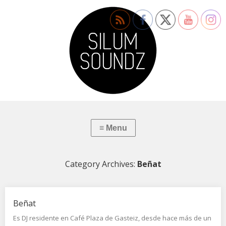
Category Archives:
Beñat
Beñat
Es DJ residente en Café Plaza de Gasteiz, desde hace más de un