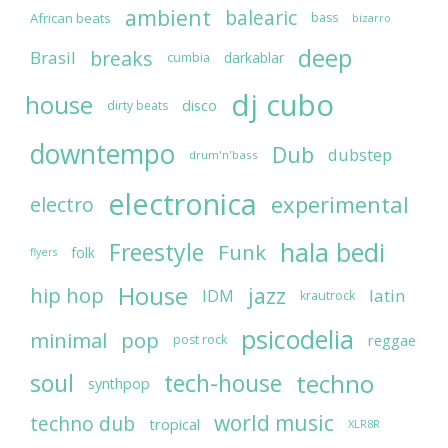
ambient
balearic
African beats
bass
bizarro
deep
breaks
Brasil
darkablar
cumbia
dj cubo
house
disco
dirty beats
downtempo
Dub
dubstep
drum'n'bass
electronica
experimental
electro
hala bedi
Freestyle
Funk
folk
flyers
House
jazz
hip hop
latin
IDM
krautrock
psicodelia
minimal
pop
reggae
post rock
soul
techno
tech-house
synthpop
world music
techno dub
tropical
XLR8R