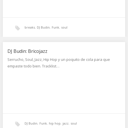
breaks
,
DJ Budin
,
Funk
,
soul
DJ Budin: Bricojazz
Serrucho, Soul, Jazz, Hip Hop y un poquito de cola para que
empaste todo bien. Tracklist…
DJ Budin
,
Funk
,
hip hop
,
jazz
,
soul