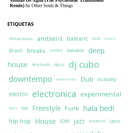
ETIQUETAS
ambient
balearic
African beats
bass
bizarro
deep
breaks
Brasil
darkablar
cumbia
dj cubo
house
disco
dirty beats
downtempo
Dub
dubstep
drum'n'bass
electronica
experimental
electro
hala bedi
Freestyle
Funk
folk
flyers
House
jazz
hip hop
latin
IDM
krautrock