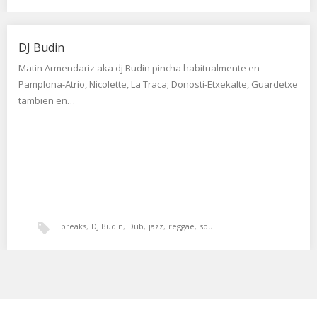
DJ Budin
Matin Armendariz aka dj Budin pincha habitualmente en
Pamplona-Atrio, Nicolette, La Traca; Donosti-Etxekalte, Guardetxe
tambien en…
breaks
,
DJ Budin
,
Dub
,
jazz
,
reggae
,
soul