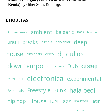
ETIQUETAS
ambient
balearic
African beats
bass
bizarro
deep
breaks
Brasil
darkablar
cumbia
dj cubo
house
disco
dirty beats
downtempo
Dub
dubstep
drum'n'bass
electronica
experimental
electro
hala bedi
Freestyle
Funk
folk
flyers
House
jazz
hip hop
latin
IDM
krautrock