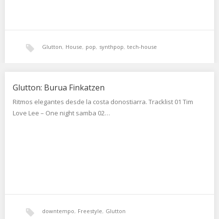
Glutton
,
House
,
pop
,
synthpop
,
tech-house
Glutton: Burua Finkatzen
Ritmos elegantes desde la costa donostiarra. Tracklist 01 Tim
Love Lee – One night samba 02…
downtempo
,
Freestyle
,
Glutton