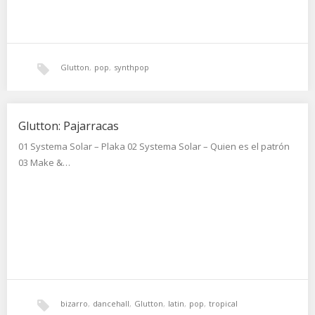
Glutton
,
pop
,
synthpop
Glutton: Pajarracas
01 Systema Solar – Plaka 02 Systema Solar – Quien es el patrón
03 Make &…
bizarro
,
dancehall
,
Glutton
,
latin
,
pop
,
tropical