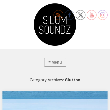
Category Archives:
Glutton
Glutton: Balea
Tracklist 01 Bangles – Dub Like An Egyptian (Todd Terje Edit) 02