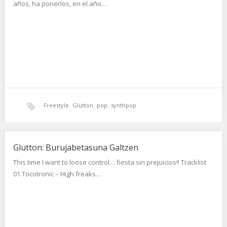
años, ha ponerlos, en el año…
Freestyle
,
Glutton
,
pop
,
synthpop
Glutton: Burujabetasuna Galtzen
This time I want to loose control… fiesta sin prejuicios!! Tracklist
01 Tocotronic – High freaks…