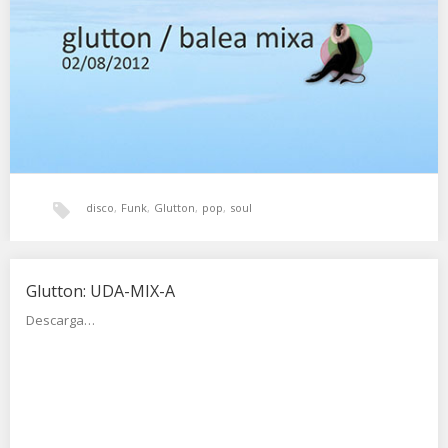
Paul Simon –…
disco
,
Funk
,
Glutton
,
pop
,
soul
Glutton: UDA-MIX-A
Descarga…