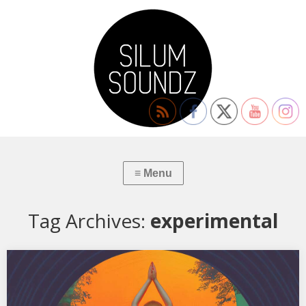
Tag Archives:
experimental
XSS317 | Cubo | Morning Star
01. D.K. – Realm Of Symbols 02. Sandoz – Morning Star (Dubmix)