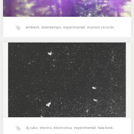
ambient
,
downtempo
,
experimental
,
munson records
,
ramas
,
tape loops
XSS151 | Cubo | Brujos
Alrededor del planeta brujos y brujas sacan brillo al lado oscuro.
01. Cosmo Vitelli – Party…
dj cubo
,
electro
,
electronica
,
experimental
,
hala bedi
,