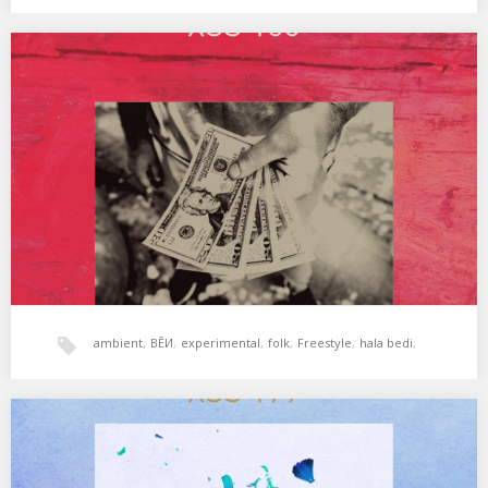
hala bedi
,
House
,
xperimental sound system
XSS186 | BĒИ | Shame
Nueva colaboración de BĒИ desde Donosti, esta vez con un
collage sonoro que toma como punto…
ambient
,
BĒИ
,
experimental
,
folk
,
Freestyle
,
hala bedi
,
xperimental sound system
XSS179 | Cubo | River Of Bass
El río de la vida. 01. Lonnie Liston Smith & The Cosmic Echoes –