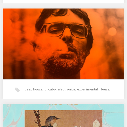
zas kultur
78# Cubo @ Zarata Music Studio
Sesión exclusiva para Zarata en la que Cubo sintetiza sus
diferentes influencias pasando de la electrónica…
deep house
,
dj cubo
,
electronica
,
experimental
,
House
,
krautrock
,
post rock
,
psicodelia
,
zarata
XSS162 | Cubo | Forest Palace
Recorriendo el bosque de los sueños. 01. Four Tet – Harpsichord