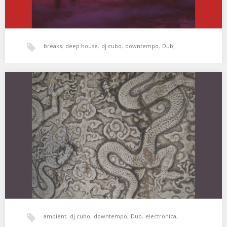
breaks
,
deep house
,
dj cubo
,
downtempo
,
Dub
,
electronica
,
experimental
,
Freestyle
,
hala bedi
,
trip-hop
,
XSS257 | Cubo | Words in Motion
01. Joakim – Peter Pan over the Bronx 02. Sara Dziri – Alif Lam 03.
…
xperimental sound system
ambient
,
dj cubo
,
downtempo
,
Dub
,
electronica
,