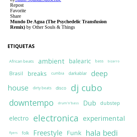
ETIQUETAS
ambient
balearic
African beats
bass
bizarro
deep
breaks
Brasil
darkablar
cumbia
dj cubo
house
disco
dirty beats
downtempo
Dub
dubstep
drum'n'bass
electronica
experimental
electro
hala bedi
Freestyle
Funk
folk
flyers