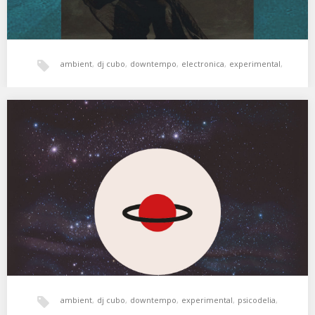
ambient
,
dj cubo
,
downtempo
,
electronica
,
experimental
,
jazz
,
xperimental sound system
Cubo | Zas Kultur | Confinadxs
Aportación de Cubo a las actividades Confinadxs de Zas Kultur,
una banda sonora que rompe el…
ambient
,
dj cubo
,
downtempo
,
experimental
,
psicodelia
,