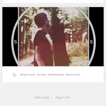
world music
,
xperimental sound system
Secret Sun Society #01 Cubo
Cubo inaugura la serie Secret Sun Society, un espacio para
invitados en el canal de Mixcloud…
deep house
,
dj cubo
,
downtempo
,
electronica
,
experimental
,
Freestyle
,
House
,
IDM
,
secret sun society
Older posts
Page 1 of 5