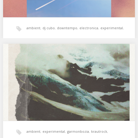
ambient
,
dj cubo
,
downtempo
,
electronica
,
experimental
,
hala bedi
,
psicodelia
,
world music
,
XSS155 | Garmonbozia | Windy Times
«Garmonbozia es el alter ego de Jon Bellido, miembro de la
banda de rock psicodélico entropía.…
xperimental sound system
ambient
,
experimental
,
garmonbozia
,
krautrock
,