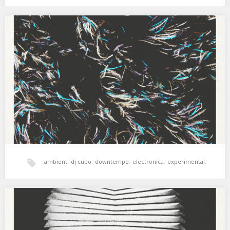
psicodelia
,
soul
XSS153 | Cubo | I Imagine
Interferencias en el tiempo y en el espacio. 01. Susumu Yokota – I
Imagine 02. Maracuyá…
ambient
,
dj cubo
,
downtempo
,
electronica
,
experimental
,
Freestyle
,
hala bedi
,
psicodelia
,
xperimental sound system
XSS152 | BĒИ | Alone In The Ring
En este episodio contamos con la aportación BĒИ, veterano DJ de