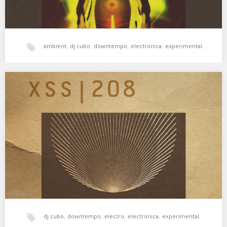
ambient
,
dj cubo
,
downtempo
,
electronica
,
experimental
,
Freestyle
,
hala bedi
,
techno dub
,
world music
,
XSS208 | Cubo | Percussion Sundance
Explosiones de color 🌈 01 Floating Points – Requiem for CS70
and Strings 02 David Sylvian…
xperimental sound system
dj cubo
,
downtempo
,
electro
,
electronica
,
experimental
,