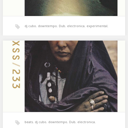
dj cubo
,
downtempo
,
Dub
,
electronica
,
experimental
,
Freestyle
,
Funk
,
hala bedi
,
IDM
,
xperimental sound system
XSS233 | Cubo | Long Time Ago
El tiempo huye entre los dedos 💫 01. 18 RAYS – Long Time Ago 02.
Lord…
beats
,
dj cubo
,
downtempo
,
Dub
,
electronica
,