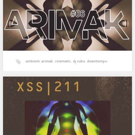
Radio RapTz Number 6 of the Arimak…
ambient
,
arimak
,
cinematic
,
dj cubo
,
downtempo
,
eclectic
,
electronica
,
experimental
,
psicodelia
,
ВĒИ
XSS211 | Cubo | Wake Sleep
Despertar soñando ✨ 01. Arca – Madreviolo 02. Beatrice Dillon –
Workaround One 03. Arp –…