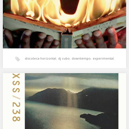
Banda sonora de la sesión audiovisual de ISdeO & Cubo
celebrada en ZAS Kultur (17 marzo…
discoteca horizontal
,
dj cubo
,
downtempo
,
experimental
,
ISdeO
,
psicodelia
,
zas kultur
XSS238 | Cubo | Black Hole
Lost and found in the black hole 🌚 01. Hanut Munson – Shape of
Story 02.…