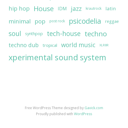
House
jazz
hip hop
latin
IDM
krautrock
psicodelia
minimal
pop
reggae
post rock
soul
techno
tech-house
synthpop
world music
techno dub
tropical
XLR8R
xperimental sound system
Free WordPress Theme designed by
Gavick.com
Proudly published with
WordPress