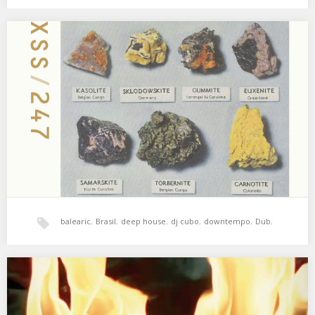
experimental
,
hala bedi
,
minimal
,
psicodelia
,
XSS247 | Cubo | The Singing Clouds
01. DJ Krush – Murder of Souls 02. Parov Stelar – Red Haired
Woman 03. Karol…
xperimental sound system
balearic
,
Brasil
,
deep house
,
dj cubo
,
downtempo
,
Dub
,
electronica
,
experimental
,
Freestyle
,
hala bedi
,
trip-hop
ISdeO & Cubo | Discoteca Horizontal | Fahrenheit
451