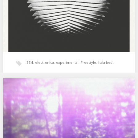
Donosti de amplias miras y…
BĒИ
,
electronica
,
experimental
,
Freestyle
,
hala bedi
,
minimal
,
psicodelia
,
soundtracks
,
world music
,
ramas – ramas
ramas by ramas ambient tape loops, written and produced
January, 2020 credits released January 25, 2020…
xperimental sound system