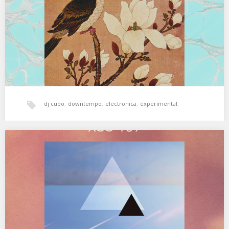
02. PauloR – We 03.…
dj cubo
,
downtempo
,
electronica
,
experimental
,
hala bedi
,
psicodelia
,
world music
,
XSS159 | Cubo | Primal Astrology
Ambientes y texturas, de la tierra al cosmos… 01. Testura – VII 02.
Joseba B. Lenoir…
xperimental sound system