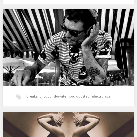
experimental
,
hala bedi
,
psicodelia
,
ER Podcast 065 – Cubo (September 2021)
Eclectic Reactions · ER Podcast 065 – Cubo (September 2021)
Sesión de CUBO para el podcast…
xperimental sound system
breaks
,
dj cubo
,
downtempo
,
dubstep
,
electronica
,
experimental
,
IDM
,
illbient
,
psicodelia
Arimak 06 w. Cubo on Radio RapTz
Colaboración para el programa Arimak conducido por ВĒИ en