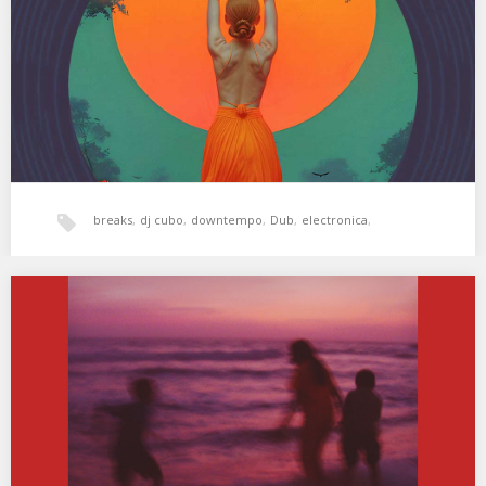
03. Meat Beat Manifesto…
breaks
,
dj cubo
,
downtempo
,
Dub
,
electronica
,
experimental
,
Freestyle
,
hala bedi
,
psicodelia
,
XSS262 | Cubo | Time And Space
01. Khotin – Angel Epicenter 02. Jura Soundsystem – Whatever
Happens, Happens 03. Tosca – Orozco…
world music
,
xperimental sound system