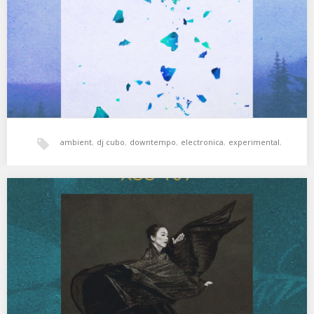
Devika (Goddess)…
ambient
,
dj cubo
,
downtempo
,
electronica
,
experimental
,
hala bedi
,
jazz
,
xperimental sound system
XSS169 | Cubo | Rain Dance
Viaje al centro de uno mismo. 01. Terry Riley – Slow Melody in
Bhairavi 02. CAN…