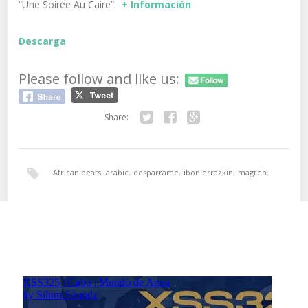
“Une Soirée Au Caire”.
+ Información
Descarga
Please follow and like us:
Share:
Twitter
Facebook
Google+
African beats
,
arabic
,
desparrame
,
ibon errazkin
,
magreb
,
reggae