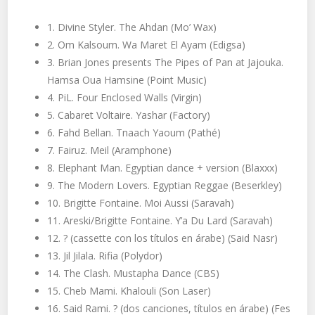
1. Divine Styler. The Ahdan (Mo’ Wax)
2. Om Kalsoum. Wa Maret El Ayam (Edigsa)
3. Brian Jones presents The Pipes of Pan at Jajouka.
Hamsa Oua Hamsine (Point Music)
4. PiL. Four Enclosed Walls (Virgin)
5. Cabaret Voltaire. Yashar (Factory)
6. Fahd Bellan. Tnaach Yaoum (Pathé)
7. Fairuz. Meil (Aramphone)
8. Elephant Man. Egyptian dance + version (Blaxxx)
9. The Modern Lovers. Egyptian Reggae (Beserkley)
10. Brigitte Fontaine. Moi Aussi (Saravah)
11. Areski/Brigitte Fontaine. Y’a Du Lard (Saravah)
12. ? (cassette con los títulos en árabe) (Said Nasr)
13. Jil Jilala. Rifia (Polydor)
14. The Clash. Mustapha Dance (CBS)
15. Cheb Mami. Khalouli (Son Laser)
16. Said Rami. ? (dos canciones, títulos en árabe) (Fes