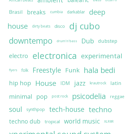
balearic
deep
breaks
Brasil
darkablar
cumbia
dj cubo
house
disco
dirty beats
downtempo
Dub
dubstep
drum'n'bass
electronica
experimental
electro
hala bedi
Freestyle
Funk
folk
flyers
House
jazz
hip hop
latin
IDM
krautrock
psicodelia
minimal
pop
reggae
post rock
soul
techno
tech-house
synthpop
world music
techno dub
tropical
XLR8R