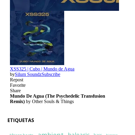
ETIQUETAS
ambient
African beats
bass
bizarro