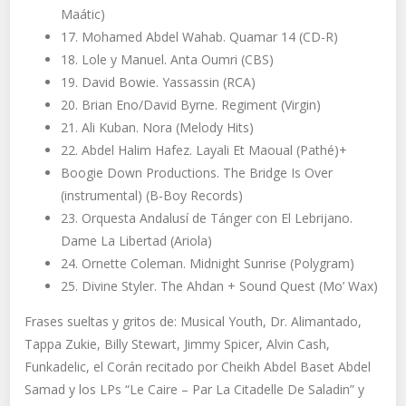
Maátic)
17. Mohamed Abdel Wahab. Quamar 14 (CD-R)
18. Lole y Manuel. Anta Oumri (CBS)
19. David Bowie. Yassassin (RCA)
20. Brian Eno/David Byrne. Regiment (Virgin)
21. Ali Kuban. Nora (Melody Hits)
22. Abdel Halim Hafez. Layali Et Maoual (Pathé)+
Boogie Down Productions. The Bridge Is Over
(instrumental) (B-Boy Records)
23. Orquesta Andalusí de Tánger con El Lebrijano.
Dame La Libertad (Ariola)
24. Ornette Coleman. Midnight Sunrise (Polygram)
25. Divine Styler. The Ahdan + Sound Quest (Mo’ Wax)
Frases sueltas y gritos de: Musical Youth, Dr. Alimantado,
Tappa Zukie, Billy Stewart, Jimmy Spicer, Alvin Cash,
Funkadelic, el Corán recitado por Cheikh Abdel Baset Abdel
Samad y los LPs “Le Caire – Par La Citadelle De Saladin” y