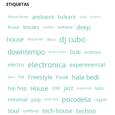
ETIQUETAS
ambient
balearic
African beats
bass
bizarro
deep
breaks
Brasil
darkablar
cumbia
dj cubo
house
disco
dirty beats
downtempo
Dub
dubstep
drum'n'bass
electronica
experimental
electro
hala bedi
Freestyle
Funk
folk
flyers
House
jazz
hip hop
latin
IDM
krautrock
psicodelia
minimal
pop
reggae
post rock
soul
techno
tech-house
synthpop