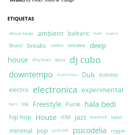
ETIQUETAS
ambient
balearic
African beats
bass
bizarro
deep
breaks
Brasil
darkablar
cumbia
dj cubo
house
disco
dirty beats
downtempo
Dub
dubstep
drum'n'bass
electronica
experimental
electro
hala bedi
Freestyle
Funk
folk
flyers
House
jazz
hip hop
latin
IDM
krautrock
psicodelia
minimal
pop
reggae
post rock