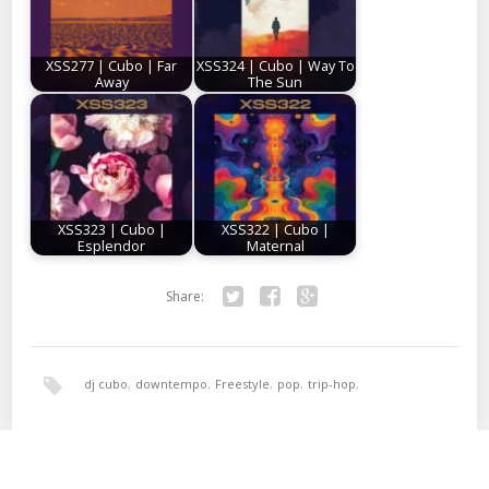
XSS277 | Cubo | Far
XSS324 | Cubo | Way To
Away
The Sun
XSS323 | Cubo |
XSS322 | Cubo |
Esplendor
Maternal
Share:
Twitter
Facebook
Google+
dj cubo
,
downtempo
,
Freestyle
,
pop
,
trip-hop
,
xperimental sound system