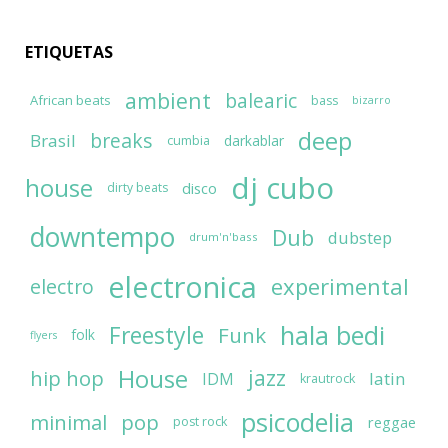
ETIQUETAS
ambient
balearic
African beats
bass
bizarro
deep
breaks
Brasil
darkablar
cumbia
dj cubo
house
disco
dirty beats
downtempo
Dub
dubstep
drum'n'bass
electronica
experimental
electro
hala bedi
Freestyle
Funk
folk
flyers
House
jazz
hip hop
latin
IDM
krautrock
psicodelia
minimal
pop
reggae
post rock