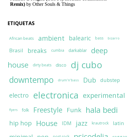
ETIQUETAS
ambient
balearic
African beats
bass
bizarro
deep
breaks
Brasil
darkablar
cumbia
dj cubo
house
disco
dirty beats
downtempo
Dub
dubstep
drum'n'bass
electronica
experimental
electro
hala bedi
Freestyle
Funk
folk
flyers
House
jazz
hip hop
latin
IDM
krautrock
psicodelia
minimal
pop
reggae
post rock