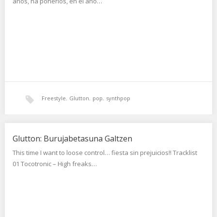
años, ha ponerlos, en el año…
Freestyle
,
Glutton
,
pop
,
synthpop
Glutton: Burujabetasuna Galtzen
This time I want to loose control… fiesta sin prejuicios!! Tracklist
01 Tocotronic – High freaks…