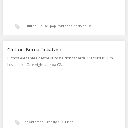
Glutton
,
House
,
pop
,
synthpop
,
tech-house
Glutton: Burua Finkatzen
Ritmos elegantes desde la costa donostiarra. Tracklist 01 Tim
Love Lee – One night samba 02…
downtempo
,
Freestyle
,
Glutton