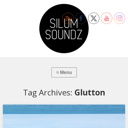
Tag Archives:
Glutton
Glutton: Balea
Tracklist 01 Bangles – Dub Like An Egyptian (Todd Terje Edit) 02