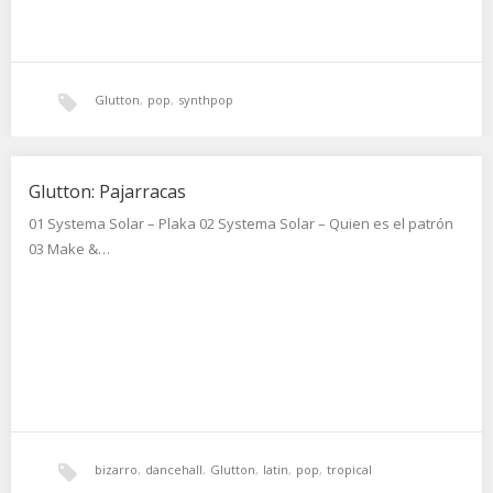
Glutton
,
pop
,
synthpop
Glutton: Pajarracas
01 Systema Solar – Plaka 02 Systema Solar – Quien es el patrón
03 Make &…
bizarro
,
dancehall
,
Glutton
,
latin
,
pop
,
tropical