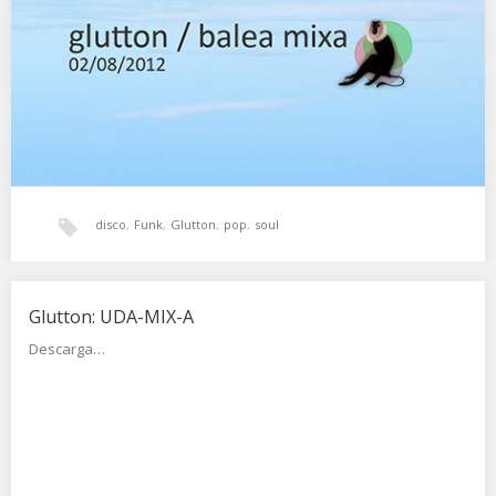
Paul Simon –…
disco
,
Funk
,
Glutton
,
pop
,
soul
Glutton: UDA-MIX-A
Descarga…