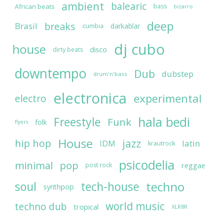
ambient
balearic
African beats
bass
bizarro
deep
breaks
Brasil
darkablar
cumbia
dj cubo
house
disco
dirty beats
downtempo
Dub
dubstep
drum'n'bass
electronica
experimental
electro
hala bedi
Freestyle
Funk
folk
flyers
House
jazz
hip hop
latin
IDM
krautrock
psicodelia
minimal
pop
reggae
post rock
soul
techno
tech-house
synthpop
world music
techno dub
tropical
XLR8R