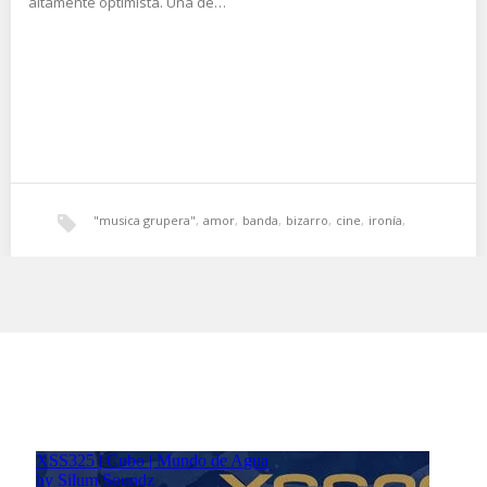
altamente optimista. Una de…
"musica grupera"
,
amor
,
banda
,
bizarro
,
cine
,
ironía
,
optimismo
,
sol