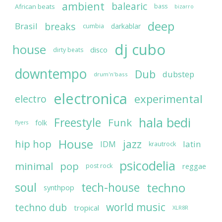
ambient
balearic
African beats
bass
bizarro
deep
breaks
Brasil
darkablar
cumbia
dj cubo
house
disco
dirty beats
downtempo
Dub
dubstep
drum'n'bass
electronica
experimental
electro
hala bedi
Freestyle
Funk
folk
flyers
House
jazz
hip hop
latin
IDM
krautrock
psicodelia
minimal
pop
reggae
post rock
soul
techno
tech-house
synthpop
world music
techno dub
tropical
XLR8R