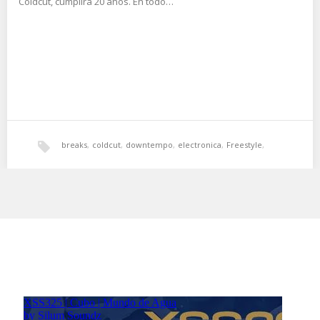
Coldcut, cumplirá 20 años. En todo…
breaks
,
coldcut
,
downtempo
,
electronica
,
Freestyle
,
ninja tune