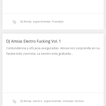
DJ Amsia
,
experimental
,
Freestyle
DJ Amsia: Electro Fucking Vol. 1
Contundencia y eficacia aseguradas. Amsia nos sorprende en su
faceta más concreta. La sesión esta grabada…
DJ Amsia
,
electro
,
experimental
,
minimal
,
techno