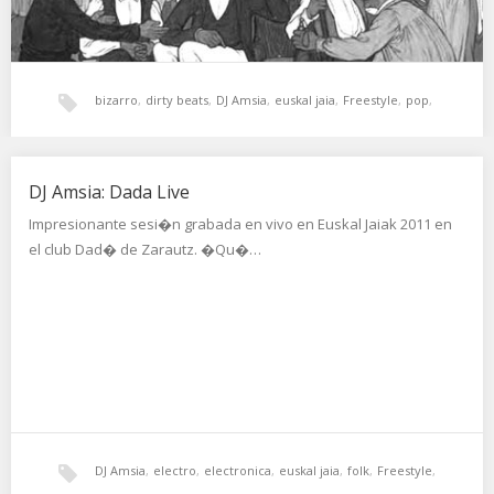
bizarro
,
dirty beats
,
DJ Amsia
,
euskal jaia
,
Freestyle
,
pop
,
tech-house
,
trikitrixa
DJ Amsia: Dada Live
Impresionante sesi�n grabada en vivo en Euskal Jaiak 2011 en
el club Dad� de Zarautz. �Qu�…
DJ Amsia
,
electro
,
electronica
,
euskal jaia
,
folk
,
Freestyle
,