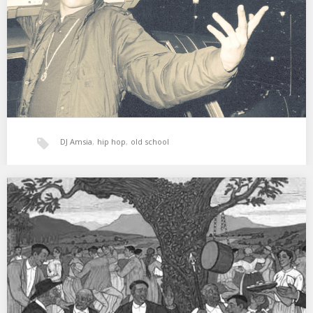
«Para todos aquellos que me suelen…
DJ Amsia
,
hip hop
,
old school
DJ Amsia:Dada Live 2012
Download …