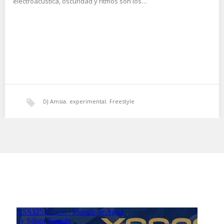
electroacustica, oscuridad y ritmos son los…
DJ Amsia
,
experimental
,
Freestyle