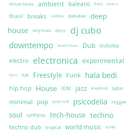
ambient
balearic
African beats
bass
bizarro
deep
breaks
Brasil
darkablar
cumbia
dj cubo
house
disco
dirty beats
downtempo
Dub
dubstep
drum'n'bass
electronica
experimental
electro
hala bedi
Freestyle
Funk
folk
flyers
House
jazz
hip hop
latin
IDM
krautrock
psicodelia
minimal
pop
reggae
post rock
soul
techno
tech-house
synthpop
world music
techno dub
tropical
XLR8R