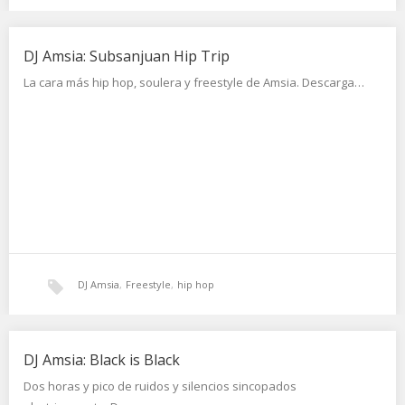
hip hop
,
pop
,
punk
,
rock
,
tech-house
,
techno
,
trikitrixa
DJ Amsia: Subsanjuan Hip Trip
La cara más hip hop, soulera y freestyle de Amsia. Descarga…
DJ Amsia
,
Freestyle
,
hip hop
DJ Amsia: Black is Black
Dos horas y pico de ruidos y silencios sincopados