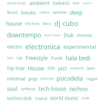
ambient
balearic
African beats
bass
bizarro
deep
breaks
Brasil
darkablar
cumbia
dj cubo
house
disco
dirty beats
downtempo
Dub
dubstep
drum'n'bass
electronica
experimental
electro
hala bedi
Freestyle
Funk
folk
flyers
House
jazz
hip hop
latin
IDM
krautrock
psicodelia
minimal
pop
reggae
post rock
soul
techno
tech-house
synthpop
world music
techno dub
tropical
XLR8R