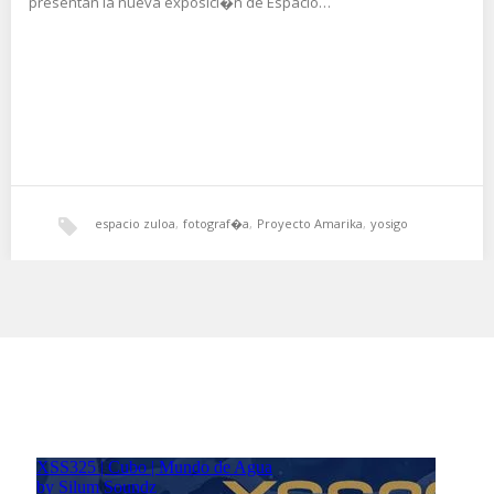
presentan la nueva exposici�n de Espacio…
espacio zuloa
,
fotograf�a
,
Proyecto Amarika
,
yosigo