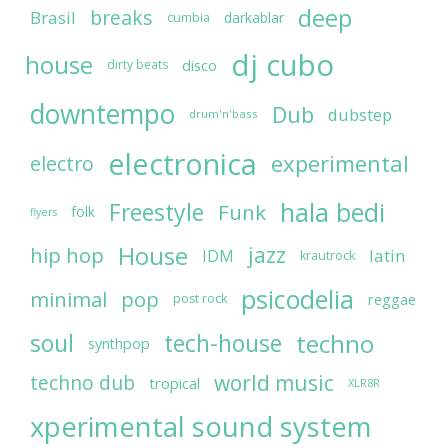
deep
breaks
Brasil
darkablar
cumbia
dj cubo
house
disco
dirty beats
downtempo
Dub
dubstep
drum'n'bass
electronica
experimental
electro
hala bedi
Freestyle
Funk
folk
flyers
House
jazz
hip hop
latin
IDM
krautrock
psicodelia
minimal
pop
reggae
post rock
soul
techno
tech-house
synthpop
world music
techno dub
tropical
XLR8R
xperimental sound system