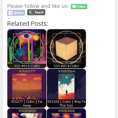
Please follow and like us:
Related Posts:
SSS #01.5 CUBO
SSS #01.4 CUBO
XSS277 | Cubo | Far
XSS324 | Cubo | Way To
Away
The Sun