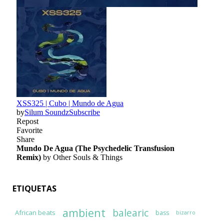
ETIQUETAS
ambient
balearic
African beats
bass
bizarro