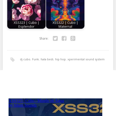
XSS323 | Cubo |
XSS322 | Cubo |
Esplendor
Maternal
Share:
Twitter
Facebook
Google+
dj cubo
,
Funk
,
hala bedi
,
hip hop
,
xperimental sound system