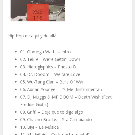
Hip Hop de aquí y de allá.
01. Ohmega Watts – Intro
02. Tek 9 – We’re Gettin’ Down
03. Hieroglyphics – Phesto D
04. Dr. Dooom – Welfare Love
05. Wu-Tang Clan – Bells Of War
06. Adrian Younge – It’s Me (Instrumental)
07. DJ Muggs & MF DOOM – Death Wish (Feat.
Freddie Gibbs)
08. Griffi – Deja que te diga algo
09. Chacho Brodas – Sta Cambiando
10. Biyi – La Música
11. Madvillain – Curls (Instrumental)